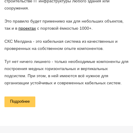
строительстве IT инфраструктуры любого здания или
сооружения.
Это правило будет применимо как для небольших объектов,
так и в
проектах
с портовой ёмкостью 1000+.
СКС Мелдана - это кабельная система из качественных и
проверенных на собственном опыте компонентов.
Тут нет ничего лишнего - только необходимые компоненты для
построения медных горизонтальных и вертикальных
подсистем. При этом, в ней имеются всё нужное для
организации устойчивых и современных кабельных систем.
Системная гарантия – 25 лет
Подробнее
Мелдана предоставляет системную гарантию на готовые сети
связи на основе компонентов СКС Мелдана. Гарантия
включает в себя: