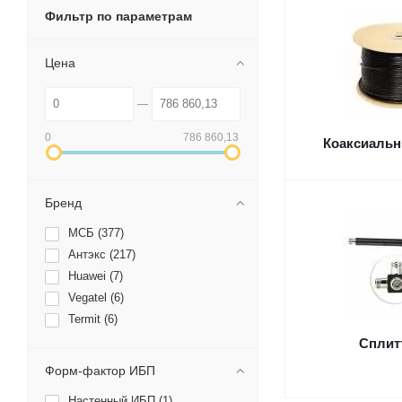
Фильтр по параметрам
Цена
0
786 860,13
Коаксиальн
Бренд
МСБ (
377
)
Антэкс (
217
)
Huawei (
7
)
Vegatel (
6
)
Termit (
6
)
Сплит
Форм-фактор ИБП
Настенный ИБП (
1
)