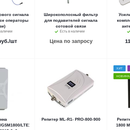
ового сигнала
Широкополосный фильтр
Усил
все операторы
для подавителей сигнала
компл
зи)
сотовой связи
ант
наличии
Есть в наличии
руб.
/шт
Цена по запросу
1
ХИТ
НОВИНК
нна
Репитер ML-R1- PRO-800-900
Репит
/GSM1800/LTE1800/UMTS900/UMTS2100/WiFi/LTE2600
1800 