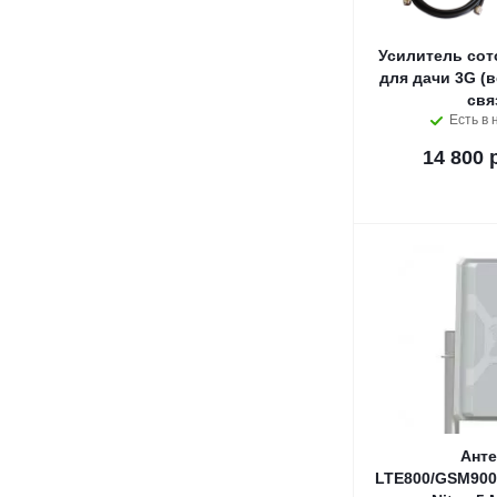
Усилитель сот
для дачи 3G (
свя
Есть в 
14 800 
Анте
LTE800/GSM900