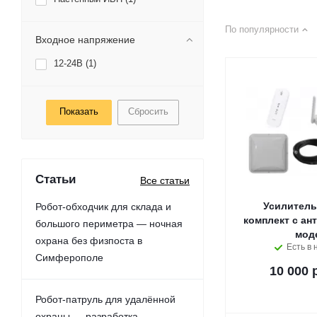
По популярности
Входное напряжение
12-24В (
1
)
Сбросить
Статьи
Все статьи
Усилитель
Робот-обходчик для склада и
комплект с ан
большого периметра — ночная
мод
охрана без физпоста в
Есть в 
Симферополе
10 000 
Робот-патруль для удалённой
охраны — разработка