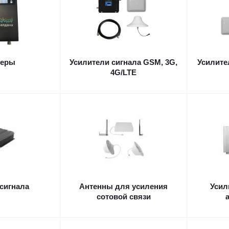
теры
Усилители сигнала GSM, 3G,
Усилите
4G/LTE
сигнала
Антенны для усиления
Усил
сотовой связи