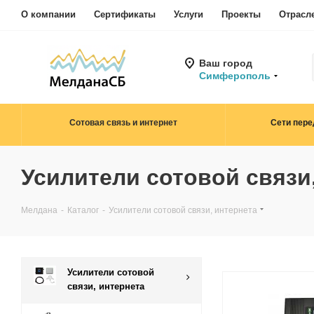
О компании
Сертификаты
Услуги
Проекты
Отрасл
Ваш город
Симферополь
Сотовая связь и интернет
Сети пере
Усилители сотовой связи
Мелдана
-
Каталог
-
Усилители сотовой связи, интернета
Усилители сотовой
связи, интернета