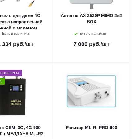
итель для дома 4G
Антенна AX-2520P MIMO 2x2
ект с направленной
BOX
енной и модемом
Есть в наличии
Есть в наличии
1 334 руб.
/шт
7 000 руб.
/шт
СОВЕТУЕМ
А
ер GSM, 3G, 4G 900-
Репитер ML-R- PRO-900
МГц МЕЛДАНА ML-R2