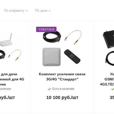
По алфавиту
По цене
СОВЕТУЕМ
 для дачи
Комплект усиления связи
У
тенной для 4G
3G/4G "Стандарт"
GSM/
ема
4G/LTE/
наличии
Есть в наличии
руб.
/шт
10 100 руб.
/шт
3