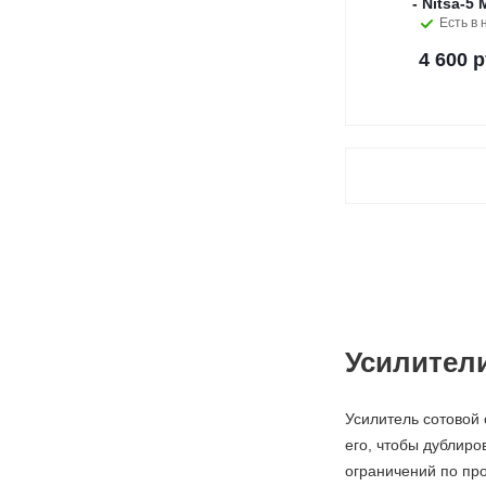
- Nitsa-5
Есть в 
4 600 р
Усилители
Усилитель сотовой 
его, чтобы дублиро
ограничений по про