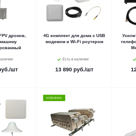
FPV дронов,
4G комплект для дома с USB
Усили
 машину
модемом и Wi-Fi роутером
телефо
рованный
М
наличии
Есть в наличии
руб.
/шт
13 890 руб.
/шт
1
НОВИНКА