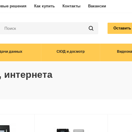
евые решения
Как купить
Контакты
Вакансии
Оставить
дачи данных
СКУД и досмотр
Видеон
, интернета