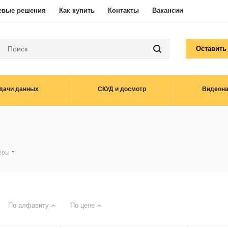
евые решения
Как купить
Контакты
Вакансии
Оставить
дачи данных
СКУД и досмотр
Видеон
еры
По алфавиту
По цене