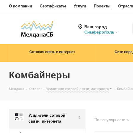
О компании
Сертификаты
Услуги
Проекты
Отрасл
Ваш город
Симферополь
Сотовая связь и интернет
Сети пере
Комбайнеры
Мелдана
-
Каталог
-
Усилители сотовой связи, интернета
-
Комбайн
Усилители сотовой
По популярности
связи, интернета